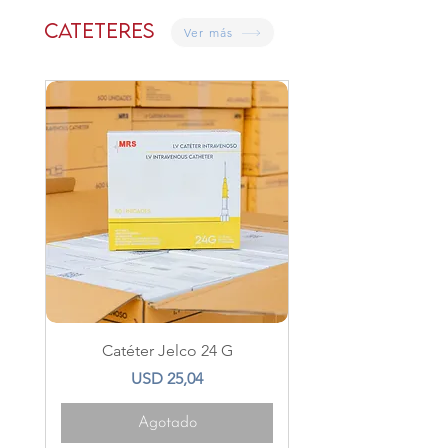
Cateteres
Ver más
Catéter Jelco 24 G
Precio
USD 25,04
Agotado