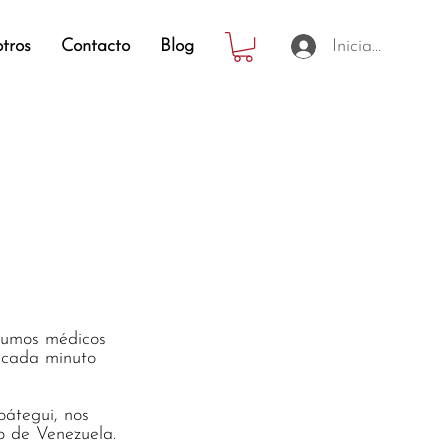
tros
Contacto
Blog
Iniciar sesión
s MRS
ezuela
sumos médicos
 cada minuto
oátegui, nos
o de Venezuela.