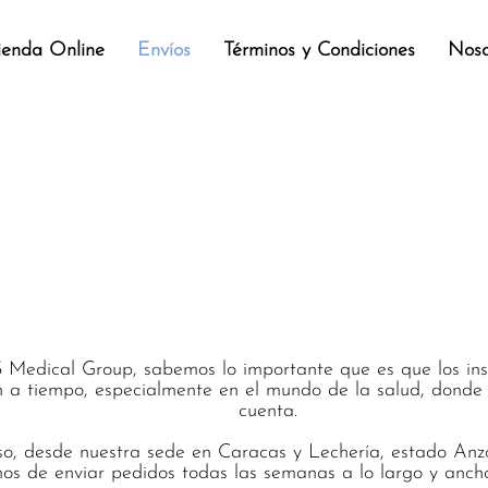
ienda Online
Envíos
Términos y Condiciones
Noso
os de Insumos Médico
al Group a Toda Ven
Medical Group, sabemos lo importante que es que los in
n a tiempo, especialmente en el mundo de la salud, donde
cuenta.
so, desde nuestra sede en Caracas y Lechería, estado Anz
os de enviar pedidos todas las semanas a lo largo y anch