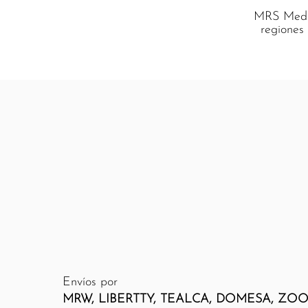
MRS Medic
regiones
Cobertura Naciona
de Insumos Médicos
Envíos por
MRW, LIBERTTY, TEALCA, DOMESA, ZOO