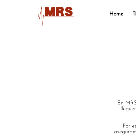
Home
T
Enví
Medic
En MRS 
llegue
Por e
aseguram