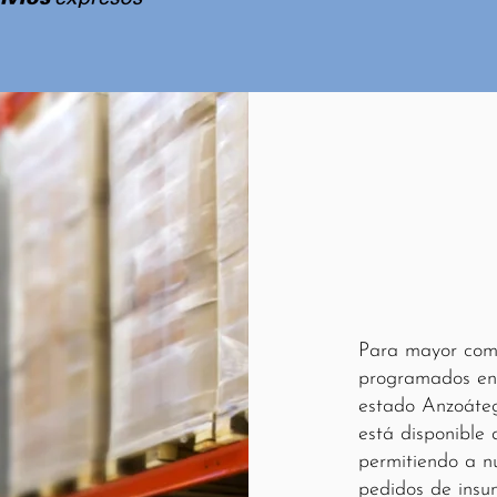
Retiros 
Sedes
Para mayor como
programados en 
estado Anzoáteg
está disponible 
permitiendo a nu
pedidos de insu