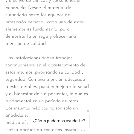
y efectivo de clínicas y consultorios en 
Venezuela. Desde el material de 
curandería hasta los equipos de 
protección personal, cada uno de estos 
elementos es fundamental para 
demostrar la entrega y ofrecer una 
atención de calidad.
Las instalaciones deben trabajar 
continuamente en el abastecimiento de 
estos insumos, priorizando su calidad y 
seguridad. Con una atención adecuada 
a estos detalles, pueden mejorar la salud 
y el bienestar de sus pacientes, lo que es 
fundamental en un período de retos. 
Los insumos médicos no son solo un 
añadido; son la base de una atención 
¿Cómo podemos ayudarte?
médica eficaz y profesional. Mantener tu 
clínica abastecida con estos insumos es 