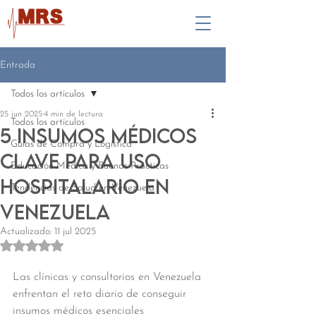
Entrada
Todos los artículos
25 jun 2025
4 min de lectura
Todos los artículos
5 insumos médicos
Guías de Compra y Logística
clave para uso
Educación Médica y Buenas Prácticas
hospitalario en
Tendencias de Salud en Venezuela
Venezuela
Actualizado:
11 jul 2025
Obtuvo NaN de 5 estrellas.
Las clínicas y consultorios en Venezuela 
enfrentan el reto diario de conseguir 
insumos médicos esenciales 