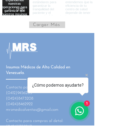
Cargar Más
Insumos Médicos de Alta Calidad en
Venezuela.
¿Cómo podemos ayudarte?
Contacto para compras al mayor:
(0412)9456203
(0424)8473208
1
(0424)8462922
mrsmedicalventas@gmail.com
Contacto para compras al detal:
(0424)1758267