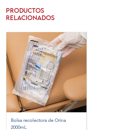
Productos
relacionados
Bolsa recolectora de Orina
Mascarilla para neb
2000mL
pediátrica