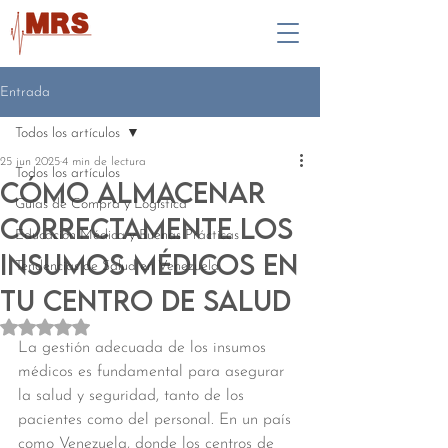
Entrada
Todos los artículos
25 jun 2025
4 min de lectura
Todos los artículos
Cómo almacenar
Guías de Compra y Logística
correctamente los
Educación Médica y Buenas Prácticas
insumos médicos en
Tendencias de Salud en Venezuela
tu centro de salud
Obtuvo NaN de 5 estrellas.
La gestión adecuada de los insumos 
médicos es fundamental para asegurar 
la salud y seguridad, tanto de los 
pacientes como del personal. En un país 
como Venezuela, donde los centros de 