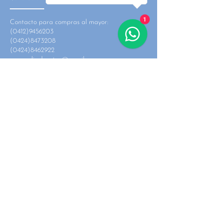
1
Contacto para compras al mayor:
(0412)9456203
(0424)8473208
(0424)8462922
mrsmedicalventas@gmail.com
Contacto para compras al detal:
(0424)1758267
mrsmedical.detal@gmail.com
CATEGORIAS
CATÉTERES
JERINGAS
gasas
lencería médica