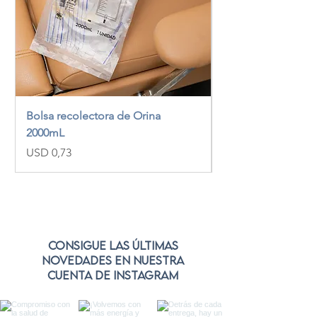
Bolsa recolectora de Orina
Mascarilla para neb
2000mL
pediátrica
Precio
Precio
USD 0,73
USD 2,00
Consigue las últimas
novedades en nuestra
cuenta de Instagram